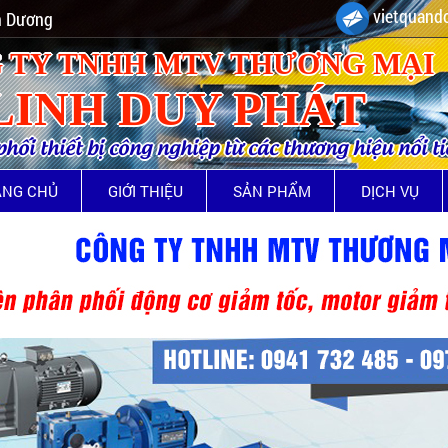
vietquando
nh Dương
 TY TNHH MTV THƯƠNG MẠI
LINH DUY PHÁT
ối thiết bị công nghiệp từ các thương hiệu nổi t
ANG CHỦ
GIỚI THIỆU
SẢN PHẨM
DỊCH VỤ