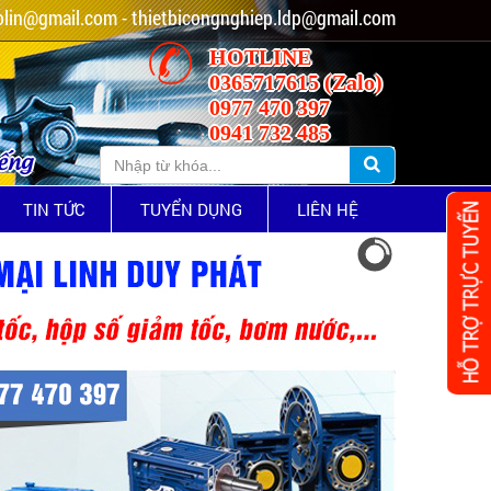
lin@gmail.com - thietbicongnghiep.ldp@gmail.com
HOTLINE
0365717615 (Zalo)
0977 470 397
0941 732 485
iếng
TIN TỨC
TUYỂN DỤNG
LIÊN HỆ