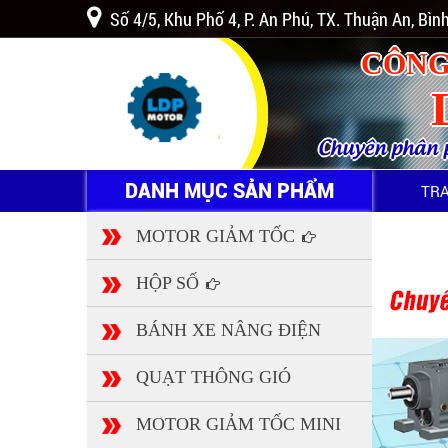
Số 4/5, Khu Phố 4, P. An Phú, TX. Thuận An, Bì
CÔNG
Chuyên phân ph
DANH MỤC SẢN PHẨM
TR
MOTOR GIẢM TỐC
HỘP SỐ
BÁNH XE NÂNG ĐIỆN
QUẠT THÔNG GIÓ
MOTOR GIẢM TỐC MINI