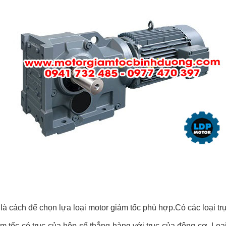
ũng là cách để chọn lựa loại motor giảm tốc phù hợp.Có các lo
m tốc có trục của hôp số thẳng hàng với trục của động cơ. Loại 