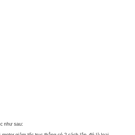
ại trục như sau:
motor giảm tốc trục thẳng có 2 cách lắp, đó là loại