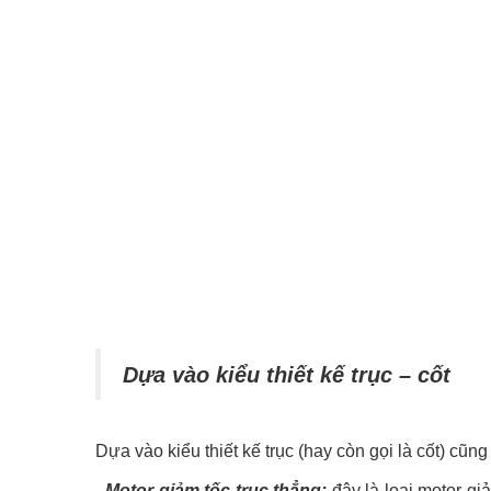
Dựa vào kiểu thiết kế trục – cốt
Dựa vào kiểu thiết kế trục (hay còn gọi là cốt) c
- Motor giảm tốc trục thẳng:
đây là loại motor giả