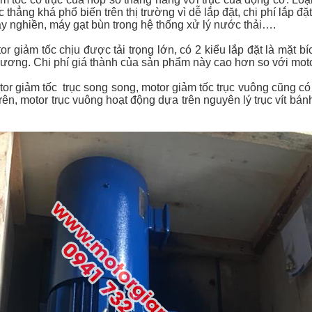
 thẳng khá phổ biến trên thị trường vì dễ lắp đặt, chi phí lắp đặ
y nghiền, máy gạt bùn trong hệ thống xử lý nước thải….
tor giảm tốc chịu được tải trọng lớn, có 2 kiểu lắp đặt là mặt 
c dương. Chi phí giá thành của sản phẩm này cao hơn so với moto
or giảm tốc trục song song, motor giảm tốc trục vuông cũng có 
trên, motor trục vuông hoạt động dựa trên nguyên lý trục vít bá