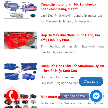
Cung cấp motor giảm tốc Tunglee Đài
Loan chính hãng, giá tốt
Linh Duy Phát chuyên cung cấp motor giảm
tốc Tunglee chính hãng, đa dạng công...
Hộp Số Máy Đùn Nhựa Chính Hãng, Giá
Tốt | Linh Duy Phát
Tìm hiểu hộp số máy đùn nhựa chất lượng
cao, bền bỉ, vận hành ổn...
Cung Cấp Hộp Giảm Tốc Sumitomo Uy Tín
– Bền Bỉ, Hiệu Suất Cao
Hộp giảm tốc Sumitomo chính hãng tại Linh
Chat Zalo
Duy Phát – độ bền cao, vận hành...
Bạn cần hỗ trợ?
Mua motor giảm tốc Toshiba ở đâu uy tín?
Motor giảm tốc Toshiba chính hãng tại Linh