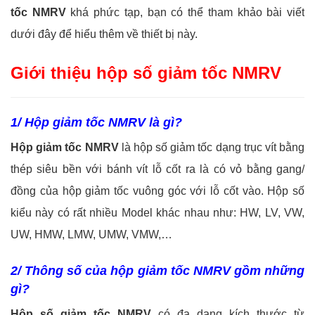
tốc NMRV
khá phức tạp, bạn có thể tham khảo bài viết
dưới đây để hiểu thêm về thiết bị này.
Giới thiệu hộp số giảm tốc NMRV
1/ Hộp giảm tốc NMRV là gì?
Hộp giảm tốc NMRV
là hộp số giảm tốc dạng trục vít bằng
thép siêu bền với bánh vít lỗ cốt ra là có vỏ bằng gang/
đồng của hộp giảm tốc vuông góc với lỗ cốt vào. Hộp số
kiểu này có rất nhiều Model khác nhau như: HW, LV, VW,
UW, HMW, LMW, UMW, VMW,…
2/ Thông số của hộp giảm tốc NMRV gồm những
gì?
Hộp số giảm tốc NMRV
có đa dạng kích thước từ