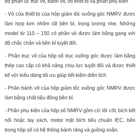
bộ phận là: trục vít, bánh vít, vỏ thiết bị và phần phụ kiện
- Vỏ của thiết bị của hộp giảm tốc vuông góc NMRV được
làm hợp kim nhôm rất bền bỉ, trọng lượng nhẹ. Những
model từ 110 – 150 có phần vỏ được làm bằng gang với
độ chắc chắn và bền bỉ tuyệt đối.
- Phần trục vít của hộp số trục vuông góc được làm bằng
thép cao cấp có khả năng chịu lực tuyệt đối và được thiết
kế với kiểu dáng tối ưu giúp tiết kiệm diện tích
- Phần bánh vít của hộp giảm tốc vuông góc NMRV được
làm bằng chất liệu đồng bền bỉ.
- Phần phụ kiện của hộp số NMRV gồm có: lõi cốt, bích kết
nối hoặc tay xách, motor mặt bích tiêu chuẩn IEC, bên
trong hộp số có hệ thống bánh răng và guồng xoắn.