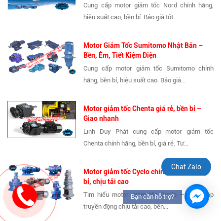
Cung cấp motor giảm tốc Nord chính hãng,
hiệu suất cao, bền bỉ. Báo giá tốt...
Motor Giảm Tốc Sumitomo Nhật Bản –
Bền, Êm, Tiết Kiệm Điện
Cung cấp motor giảm tốc Sumitomo chính
hãng, bền bỉ, hiệu suất cao. Báo giá...
Motor giảm tốc Chenta giá rẻ, bền bỉ –
Giao nhanh
Linh Duy Phát cung cấp motor giảm tốc
Chenta chính hãng, bền bỉ, giá rẻ. Tư...
Chat Zalo
Motor giảm tốc Cyclo chính hãng – Bền
bỉ, chịu tải cao
Tìm hiểu motor giảm tốc Cyclo – giải pháp
Bạn cần hỗ trợ?
truyền động chịu tải cao, bền...