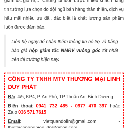
giảm tốc giá rẻ,…
Chúng tôi luôn được nhiều khách hàng
tin tưởng lựa chọn do đội ngũ bán hàng thân thiện, dịch vụ
hậu mãi nhiều ưu đãi, đặc biệt là chất lượng sản phẩm
luôn được đảm bảo.
Liên hệ ngay để nhận thêm thông tin hỗ trợ và bảng
báo giá
hộp giảm tốc NMRV vuông góc
tốt nhất
trên thị trường hiện nay.
CÔNG TY TNHH MTV THƯƠNG MẠI LINH
DUY PHÁT
Đ/c
: 4/5, KP4, P. An Phú, TP.Thuận An, Bình Dương
Điện thoại
:
0941 732 485 - 0977 470 397
hoặc
Zalo
036 571 7615
Email
: vietquandolin@gmail.com -
thietbicongnghiep.ldp@gmail.com