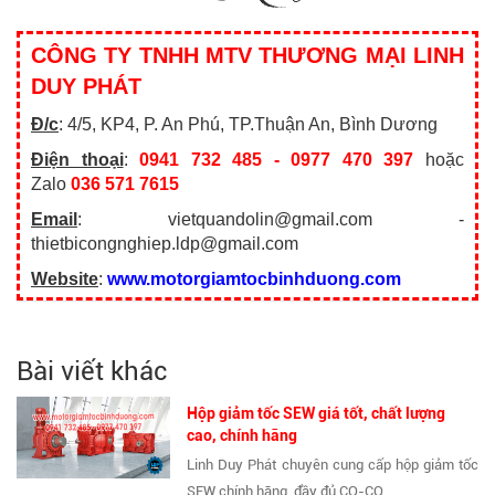
CÔNG TY TNHH MTV THƯƠNG MẠI LINH
DUY PHÁT
Đ/c
: 4/5, KP4, P. An Phú, TP.Thuận An, Bình Dương
Điện thoại
:
0941 732 485 - 0977 470 397
hoặc
Zalo
036 571 7615
Email
: vietquandolin@gmail.com -
thietbicongnghiep.ldp@gmail.com
Website
:
www.motorgiamtocbinhduong.com
Bài viết khác
Hộp giảm tốc SEW giá tốt, chất lượng
cao, chính hãng
Linh Duy Phát chuyên cung cấp hộp giảm tốc
SEW chính hãng, đầy đủ CO-CQ,...