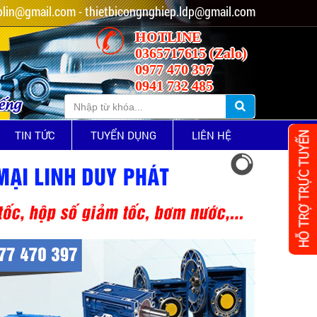
lin@gmail.com - thietbicongnghiep.ldp@gmail.com
HOTLINE
0365717615 (Zalo)
0977 470 397
0941 732 485
iếng
TIN TỨC
TUYỂN DỤNG
LIÊN HỆ