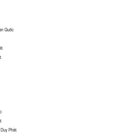
àn Quốc
át
t
p
t
 Duy Phát