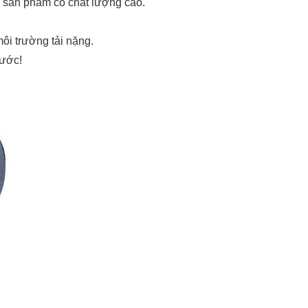
o sản phẩm có chất lượng cao.
ôi trường tải nặng.
xước!