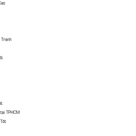
Cao
 Tranh
ốt
át
n tại TPHCM
 Tốt