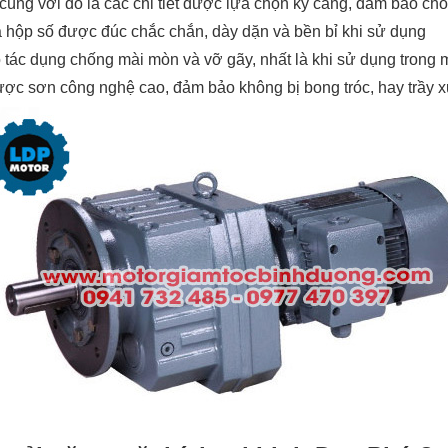
cùng với đó là các chi tiết được lựa chọn kỹ càng, đảm bảo ch
 hộp số được đúc chắc chắn, dày dặn và bền bỉ khi sử dụng
 tác dụng chống mài mòn và vỡ gãy, nhất là khi sử dụng trong m
ợc sơn công nghệ cao, đảm bảo không bị bong tróc, hay trầy 