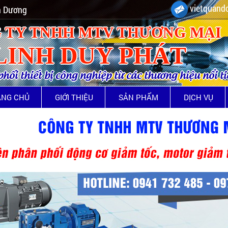
vietquando
nh Dương
 TY TNHH MTV THƯƠNG MẠI
LINH DUY PHÁT
ối thiết bị công nghiệp từ các thương hiệu nổi t
ANG CHỦ
GIỚI THIỆU
SẢN PHẨM
DỊCH VỤ