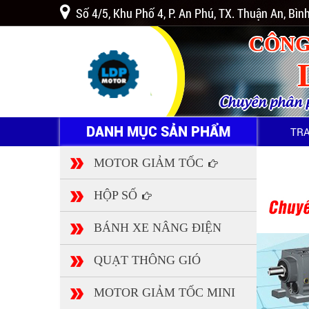
Số 4/5, Khu Phố 4, P. An Phú, TX. Thuận An, Bì
CÔNG
Chuyên phân ph
DANH MỤC SẢN PHẨM
TR
MOTOR GIẢM TỐC
HỘP SỐ
BÁNH XE NÂNG ĐIỆN
QUẠT THÔNG GIÓ
MOTOR GIẢM TỐC MINI