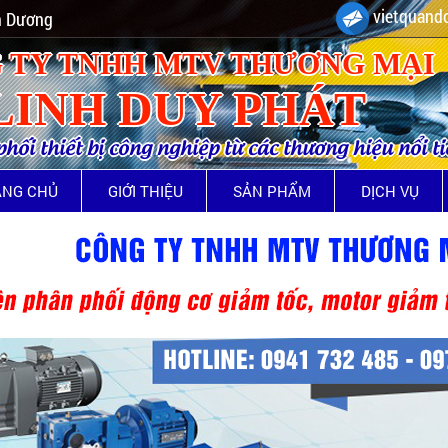
vietquando
nh Dương
 TY TNHH MTV THƯƠNG MẠI
LINH DUY PHÁT
ối thiết bị công nghiệp từ các thương hiệu nổi t
ANG CHỦ
GIỚI THIỆU
SẢN PHẨM
DỊCH VỤ