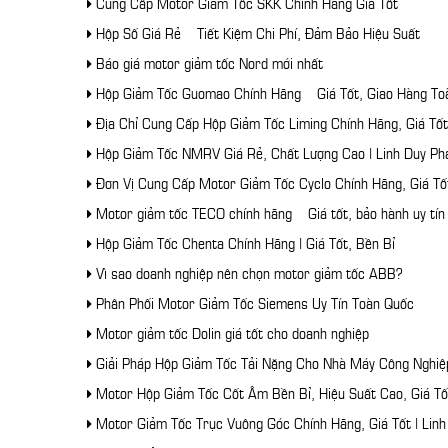
Cung Cấp Motor Giảm Tốc SKK Chính Hãng Giá Tốt
Hộp Số Giá Rẻ – Tiết Kiệm Chi Phí, Đảm Bảo Hiệu Suất
Báo giá motor giảm tốc Nord mới nhất
Hộp Giảm Tốc Guomao Chính Hãng – Giá Tốt, Giao Hàng To
Địa Chỉ Cung Cấp Hộp Giảm Tốc Liming Chính Hãng, Giá Tốt
Hộp Giảm Tốc NMRV Giá Rẻ, Chất Lượng Cao | Linh Duy Ph
Đơn Vị Cung Cấp Motor Giảm Tốc Cyclo Chính Hãng, Giá Tố
Motor giảm tốc TECO chính hãng – Giá tốt, bảo hành uy tín
Hộp Giảm Tốc Chenta Chính Hãng | Giá Tốt, Bền Bỉ
Vì sao doanh nghiệp nên chọn motor giảm tốc ABB?
Phân Phối Motor Giảm Tốc Siemens Uy Tín Toàn Quốc
Motor giảm tốc Dolin giá tốt cho doanh nghiệp
Giải Pháp Hộp Giảm Tốc Tải Nặng Cho Nhà Máy Công Nghiệ
Motor Hộp Giảm Tốc Cốt Âm Bền Bỉ, Hiệu Suất Cao, Giá Tố
Motor Giảm Tốc Trục Vuông Góc Chính Hãng, Giá Tốt | Linh