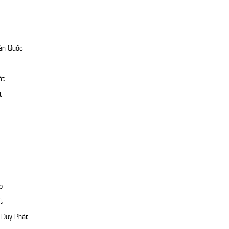
àn Quốc
át
t
p
t
 Duy Phát