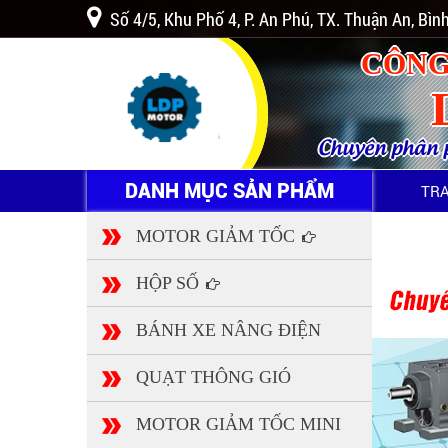
Số 4/5, Khu Phố 4, P. An Phú, TX. Thuận An, Bì
CÔNG
Chuyên phân ph
DANH MỤC SẢN PHẨM
TR
MOTOR GIẢM TỐC
HỘP SỐ
BÁNH XE NÂNG ĐIỆN
QUẠT THÔNG GIÓ
MOTOR GIẢM TỐC MINI