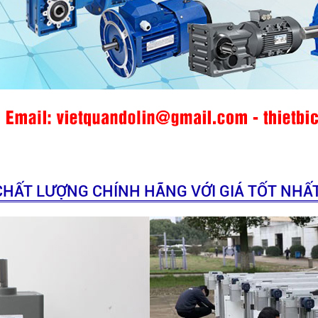
CHẤT LƯỢNG CHÍNH HÃNG VỚI GIÁ TỐT NHẤ