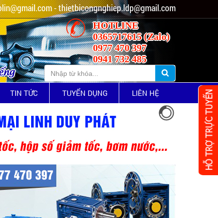
lin@gmail.com - thietbicongnghiep.ldp@gmail.com
HOTLINE
0365717615 (Zalo)
0977 470 397
0941 732 485
iếng
TIN TỨC
TUYỂN DỤNG
LIÊN HỆ