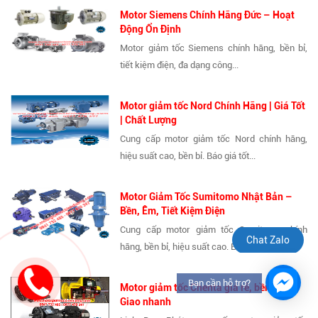
Motor Siemens Chính Hãng Đức – Hoạt
Động Ổn Định
Motor giảm tốc Siemens chính hãng, bền bỉ,
tiết kiệm điện, đa dạng công...
Motor giảm tốc Nord Chính Hãng | Giá Tốt
| Chất Lượng
Cung cấp motor giảm tốc Nord chính hãng,
hiệu suất cao, bền bỉ. Báo giá tốt...
Motor Giảm Tốc Sumitomo Nhật Bản –
Bền, Êm, Tiết Kiệm Điện
Cung cấp motor giảm tốc Sumitomo chính
Chat Zalo
hãng, bền bỉ, hiệu suất cao. Báo giá...
Bạn cần hỗ trợ?
Motor giảm tốc Chenta giá rẻ, bền bỉ –
Giao nhanh