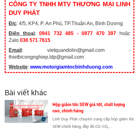
CÔNG TY TNHH MTV THƯƠNG MẠI LINH
DUY PHÁT
Đ/c
: 4/5, KP4, P. An Phú, TP.Thuận An, Bình Dương
Điện thoại
:
0941 732 485 - 0977 470 397
hoặc
Zalo
036 571 7615
Email
: vietquandolin@gmail.com -
thietbicongnghiep.ldp@gmail.com
Website
:
www.motorgiamtocbinhduong.com
Bài viết khác
Hộp giảm tốc SEW giá tốt, chất lượng
cao, chính hãng
Linh Duy Phát chuyên cung cấp hộp giảm tốc
SEW chính hãng, đầy đủ CO-CQ,...