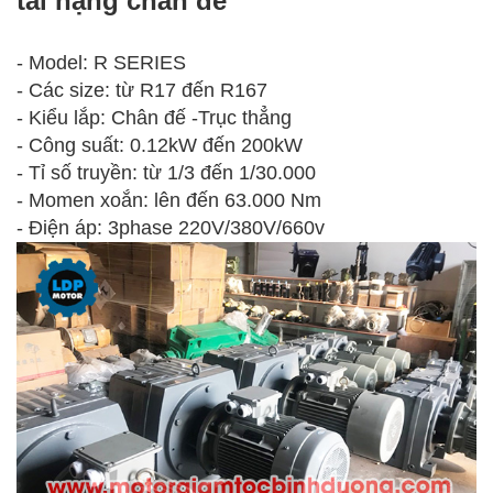
tải nặng chân đế
- Model: R SERIES
-
Các size: từ R17 đến R167
-
Kiểu lắp: Chân đế -Trục thẳng
-
Công suất: 0.12kW đến 200kW
-
Tỉ số truyền: từ 1/3 đến 1/30.000
-
Momen xoắn: lên đến 63.000 Nm
-
Điện áp: 3phase 220V/380V/660v