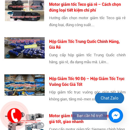
Motor giảm tốc Teco giá rẻ – Cách chọn
đúng loại tiết kiệm chi phí
Hướng dẫn chọn motor giảm tốc Teco giá rẻ
đúng loại, đúng công suất....
Hộp Giảm Tốc Trung Quốc Chính Hãng,
Giá Rẻ
Cung cấp hộp giảm tốc Trung Quốc chính
hãng, giá rẻ, đa dạng mẫu mã. Liên...
Hộp Giảm Tốc 90 Độ – Hộp Giảm Tốc Trục
Vuông Góc Giá Tốt
Hộp giảm tốc trục vuông góc giúp tiết kiệm
Chat Zalo
không gian, tăng mô-men xoắn,...
Motor giảm tốc Siemens chất lượng cao,
Bạn cần hỗ trợ?
giá tốt, giao nhanh
Cung cấp motor giảm tốc Siemens chính hãng,