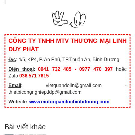
CÔNG TY TNHH MTV THƯƠNG MẠI LINH
DUY PHÁT
Đ/c
: 4/5, KP4, P. An Phú, TP.Thuận An, Bình Dương
Điện thoại
:
0941 732 485 - 0977 470 397
hoặc
Zalo
036 571 7615
Email
: vietquandolin@gmail.com -
thietbicongnghiep.ldp@gmail.com
Website
:
www.motorgiamtocbinhduong.com
Bài viết khác