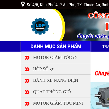
Số 4/5, Khu Phố 4, P. An Phú, TX. Thuận An, Bì
CÔNG
Chuyên phân ph
DANH MỤC SẢN PHẨM
TR
MOTOR GIẢM TỐC
HỘP SỐ
BÁNH XE NÂNG ĐIỆN
QUẠT THÔNG GIÓ
MOTOR GIẢM TỐC MINI