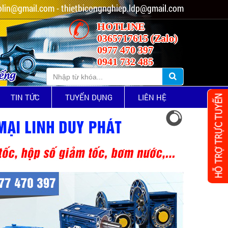
lin@gmail.com - thietbicongnghiep.ldp@gmail.com
HOTLINE
0365717615 (Zalo)
0977 470 397
0941 732 485
iếng
TIN TỨC
TUYỂN DỤNG
LIÊN HỆ