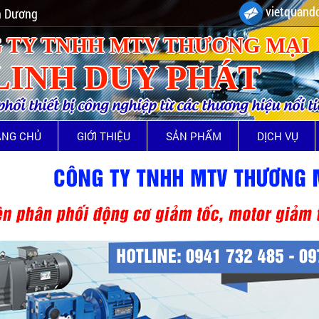
vietquando
nh Dương
 TY TNHH MTV THƯƠNG MẠI
LINH DUY PHÁT
ối thiết bị công nghiệp từ các thương hiệu nổi t
ANG CHỦ
GIỚI THIỆU
SẢN PHẨM
DỊCH VỤ