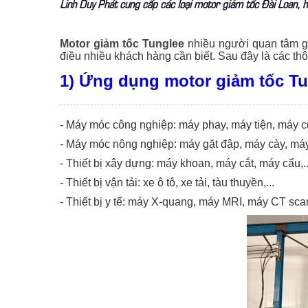
Linh Duy Phát cung cấp các loại motor giảm tốc Đài Loan, 
Motor giảm tốc Tunglee
nhiều người quan tâm
điều nhiều khách hàng cần biết. Sau đây là các th
1) Ứng dụng motor giảm tốc T
-
Máy móc công nghiệp: máy phay, máy tiện, máy cư
-
Máy móc nông nghiệp: máy gặt đập, máy cày, máy 
-
Thiết bị xây dựng: máy khoan, máy cắt, máy cẩu,..
-
Thiết bị vận tải: xe ô tô, xe tải, tàu thuyền,...
- Thiết bị y tế: máy X-quang, máy MRI, máy CT scan