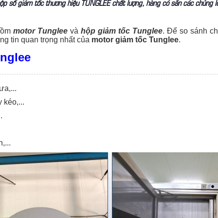
hộp số giảm tốc thương hiệu TUNGLEE chất lượng, hàng có sẵn các chủng lo
 gồm
motor Tunglee
và
hộp giảm tốc Tunglee
. Để so sánh ch
ông tin quan trọng nhất của
motor giảm tốc Tunglee
.
unglee
a,...
kéo,...
.
,...