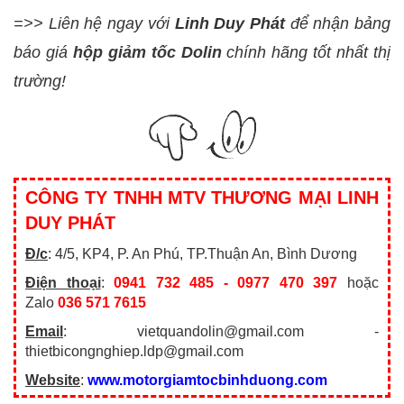
=>> Liên hệ ngay với
Linh Duy Phát
để nhận bảng
báo giá
hộp giảm tốc Dolin
chính hãng tốt nhất thị
trường!
CÔNG TY TNHH MTV THƯƠNG MẠI LINH
DUY PHÁT
Đ/c
: 4/5, KP4, P. An Phú, TP.Thuận An, Bình Dương
Điện thoại
:
0941 732 485 - 0977 470 397
hoặc
Zalo
036 571 7615
Email
: vietquandolin@gmail.com -
thietbicongnghiep.ldp@gmail.com
Website
:
www.motorgiamtocbinhduong.com