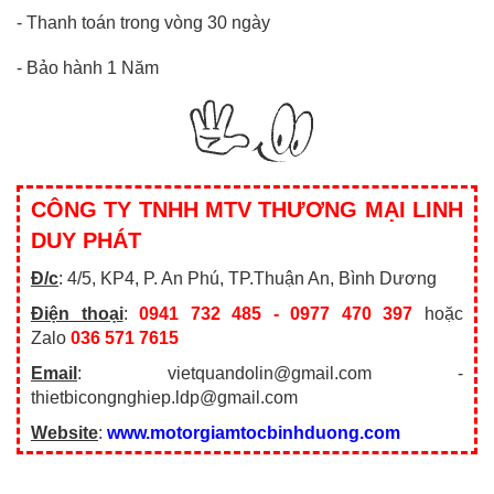
-
Thanh toán trong vòng 30 ngày
- Bảo hành 1 Năm
CÔNG TY TNHH MTV THƯƠNG MẠI LINH
DUY PHÁT
Đ/c
: 4/5, KP4, P. An Phú, TP.Thuận An, Bình Dương
Điện thoại
:
0941 732 485 - 0977 470 397
hoặc
Zalo
036 571 7615
Email
: vietquandolin@gmail.com -
thietbicongnghiep.ldp@gmail.com
Website
:
www.motorgiamtocbinhduong.com