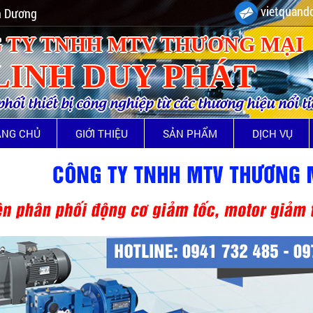
vietquando
nh Dương
 TY TNHH MTV THƯƠNG MẠI
LINH DUY PHÁT
ối thiết bị công nghiệp từ các thương hiệu nổi t
ANG CHỦ
GIỚI THIỆU
SẢN PHẨM
DỊCH VỤ