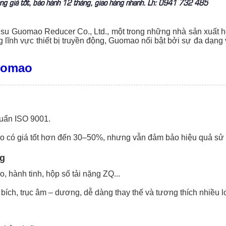
ng giá tốt, bảo hành 12 tháng, giao hàng nhanh. Lh: 0941 732 485
u Guomao Reducer Co., Ltd., một trong những nhà sản xuất hộ
g lĩnh vực thiết bị truyền động, Guomao nổi bật bởi sự đa dạng
uomao
huẩn ISO 9001.
o có giá tốt hơn đến 30–50%, nhưng vẫn đảm bảo hiệu quả sử 
ng
o, hành tinh, hộp số tải nặng ZQ...
ích, trục âm – dương, dễ dàng thay thế và tương thích nhiều lo