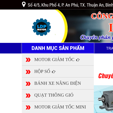
Số 4/5, Khu Phố 4, P. An Phú, TX. Thuận An, Bì
CÔNG
Chuyên phân ph
DANH MỤC SẢN PHẨM
TR
MOTOR GIẢM TỐC
HỘP SỐ
BÁNH XE NÂNG ĐIỆN
QUẠT THÔNG GIÓ
MOTOR GIẢM TỐC MINI