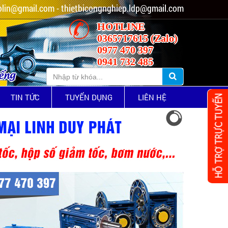
lin@gmail.com - thietbicongnghiep.ldp@gmail.com
HOTLINE
0365717615 (Zalo)
0977 470 397
0941 732 485
iếng
TIN TỨC
TUYỂN DỤNG
LIÊN HỆ