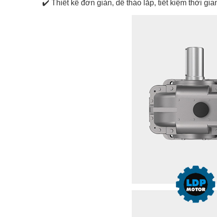
✔️ Thiết kế đơn giản, dễ tháo lắp, tiết kiệm thời g