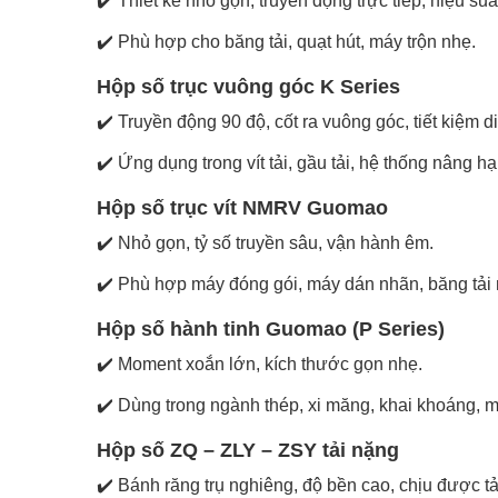
✔️ Thiết kế nhỏ gọn, truyền động trực tiếp, hiệu suấ
✔️ Phù hợp cho băng tải, quạt hút, máy trộn nhẹ.
Hộp số trục vuông góc K Series
✔️ Truyền động 90 độ, cốt ra vuông góc, tiết kiệm di
✔️ Ứng dụng trong vít tải, gầu tải, hệ thống nâng hạ
Hộp số trục vít NMRV Guomao
✔️ Nhỏ gọn, tỷ số truyền sâu, vận hành êm.
✔️ Phù hợp máy đóng gói, máy dán nhãn, băng tải 
Hộp số hành tinh Guomao (P Series)
✔️ Moment xoắn lớn, kích thước gọn nhẹ.
✔️ Dùng trong ngành thép, xi măng, khai khoáng, m
Hộp số ZQ – ZLY – ZSY tải nặng
✔️ Bánh răng trụ nghiêng, độ bền cao, chịu được tải