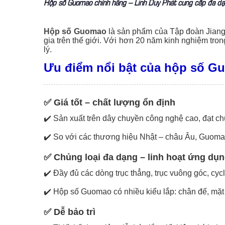
Hộp số Guomao chính hãng – Linh Duy Phát cung cấp đa dạ
Hộp số Guomao
là sản phẩm của Tập đoàn Jiangs
gia trên thế giới. Với hơn 20 năm kinh nghiệm tron
lý.
Ưu điểm nổi bật của hộp số G
✅ Giá tốt – chất lượng ổn định
✔️ Sản xuất trên dây chuyền công nghệ cao, đạt c
✔️ So với các thương hiệu Nhật – châu Âu, Guoma
✅ Chủng loại đa dạng – linh hoạt ứng dụ
✔️ Đầy đủ các dòng trục thẳng, trục vuông góc, cycl
✔️ Hộp số Guomao có nhiều kiểu lắp: chân đế, mặt b
✅ Dễ bảo trì