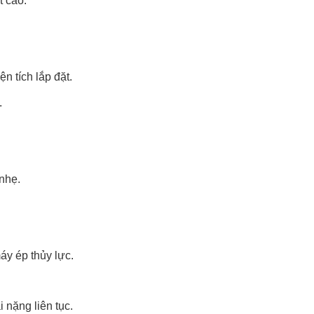
t cao.
ện tích lắp đặt.
.
nhẹ.
áy ép thủy lực.
 nặng liên tục.