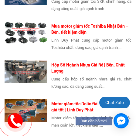
Cung cấp motor giảm tốc SKK chính hãng, đa
dạng công suất, giá cạnh tranh....
Mua motor giảm tốc Toshiba Nhật Bản –
Bền, tiết kiệm điện
Linh Duy Phát cung cấp motor giảm tốc
Toshiba chất lượng cao, giá cạnh tranh,...
Hộp Số Ngành Nhựa Giá Rẻ | Bền, Chất
Lượng
Cung cấp hộp số ngành nhựa giá rẻ, chất
lượng cao, đa dạng công suất....
Chat Zalo
Motor giảm tốc Dolin Đài Loan – Bền bỉ,
giá tốt | Linh Duy Phát
Motor giảm tốc Dolin vận hành ổn định, mô-
Bạn cần hỗ trợ?
men xoắn lớn, tiết kiệm điện....