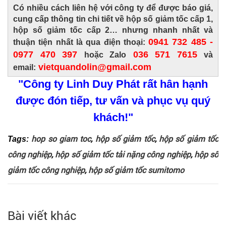
Có nhiều cách liên hệ với công ty để được báo giá,
cung cấp thông tin chi tiết về
hộp số giảm tốc cấp 1
,
hộp số giảm tốc cấp 2
… nhưng nhanh nhất và
0941 732 485 -
thuận tiện nhất là qua điện thoại:
0977 470 397
036 571 7615
hoặc Zalo
và
vietquandolin@gmail.com
email:
"Công ty Linh Duy Phát rất hân hạnh
được đón tiếp, tư vấn và phục vụ quý
khách!"
hop so giam toc
,
hộp số giảm tốc
,
hộp số giảm tốc
Tags:
công nghiệp
,
hộp số giảm tốc tải nặng công nghiệp
,
hộp số
giảm tốc công nghiệp
,
hộp số giảm tốc sumitomo
Bài viết khác