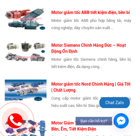
Motor giảm tốc ABB tiết kiệm điện, bền bỉ
Motor giảm tốc ABB phù hợp băng tải, máy
công nghiệp, dây chuyền sản xuất....
Motor Siemens Chính Hãng Đức – Hoạt
Động Ổn Định
Motor giảm tốc Siemens chính hãng, bền bỉ,
tiết kiệm điện, đa dạng công...
Motor giảm tốc Nord Chính Hãng | Giá Tốt
| Chất Lượng
Cung cấp motor giảm tốc Nord chính hãng,
Chat Zalo
hiệu suất cao, bền bỉ. Báo giá tốt...
Bạn cần hỗ trợ?
Motor Giảm Tốc Sumitomo Nhật Bản –
Bền, Êm, Tiết Kiệm Điện