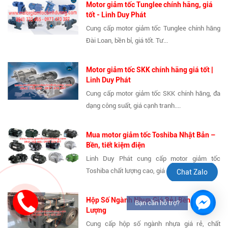
Motor giảm tốc Tunglee chính hãng, giá
tốt - Linh Duy Phát
Cung cấp motor giảm tốc Tunglee chính hãng
Đài Loan, bền bỉ, giá tốt. Tư...
Motor giảm tốc SKK chính hãng giá tốt |
Linh Duy Phát
Cung cấp motor giảm tốc SKK chính hãng, đa
dạng công suất, giá cạnh tranh....
Mua motor giảm tốc Toshiba Nhật Bản –
Bền, tiết kiệm điện
Linh Duy Phát cung cấp motor giảm tốc
Toshiba chất lượng cao, giá cạnh tranh,...
Chat Zalo
Hộp Số Ngành Nhựa Giá Rẻ | Bền, Chất
Bạn cần hỗ trợ?
Lượng
Cung cấp hộp số ngành nhựa giá rẻ, chất