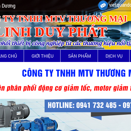
vietquando
nh Dương
 TY TNHH MTV THƯƠNG MẠI
LINH DUY PHÁT
ối thiết bị công nghiệp từ các thương hiệu nổi t
ANG CHỦ
GIỚI THIỆU
SẢN PHẨM
DỊCH VỤ