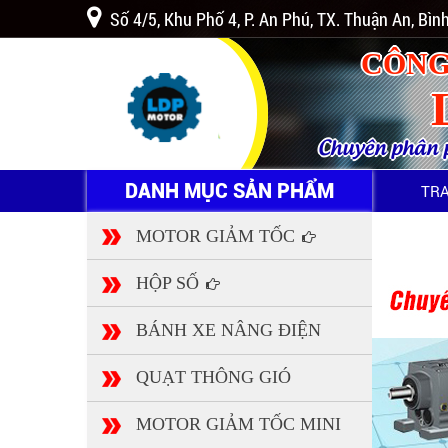
Số 4/5, Khu Phố 4, P. An Phú, TX. Thuận An, Bì
CÔNG
Chuyên phân ph
DANH MỤC SẢN PHẨM
TR
MOTOR GIẢM TỐC
HỘP SỐ
BÁNH XE NÂNG ĐIỆN
QUẠT THÔNG GIÓ
MOTOR GIẢM TỐC MINI