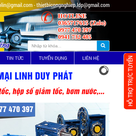
lin@gmail.com - thietbicongnghiep.ldp@gmail.com
HOTLINE
0365717615 (Zalo)
0977 470 397
0941 732 485
iếng
TIN TỨC
TUYỂN DỤNG
LIÊN HỆ