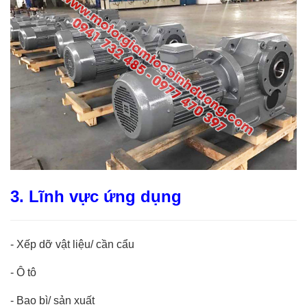
3. Lĩnh vực ứng dụng
-
Xếp dỡ vật liệu/ cần cẩu
-
Ô tô
-
Bao bì/ sản xuất