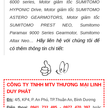
6000 series, Motor giảm tốc SUMITOMO
HYPONIC Drive, Motor giảm tốc SUMITOMO
ASTERO GEARMOTORS, Motor giảm tốc
SUMITOMO PREST NEO, Sumitomo
Paramax 9000 Series Gearmotor, Sumitomo
Hãy liên hệ với chúng tôi để
Altax Neo…
có thêm thông tin chi tiết:
CÔNG TY TNHH MTV THƯƠNG MẠI LINH
DUY PHÁT
Đ/c
: 4/5, KP4, P. An Phú, TP.Thuận An, Bình Dương
Điện thoại
:
0941 732 485 - 0977 470 397
hoặc