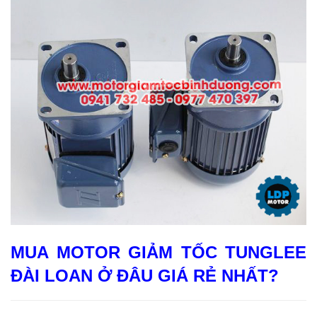
MUA MOTOR GIẢM TỐC TUNGLEE
ĐÀI LOAN Ở ĐÂU GIÁ RẺ NHẤT?