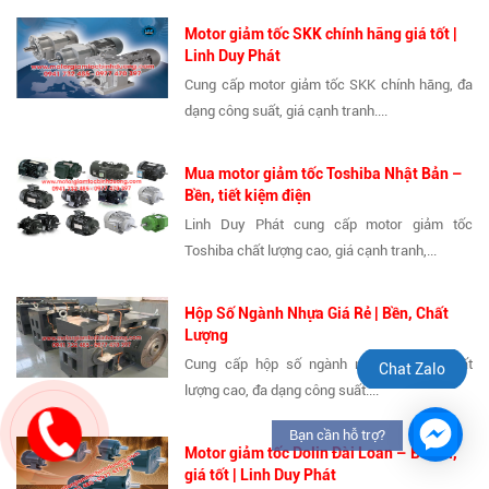
Motor giảm tốc SKK chính hãng giá tốt |
Linh Duy Phát
Cung cấp motor giảm tốc SKK chính hãng, đa
dạng công suất, giá cạnh tranh....
Mua motor giảm tốc Toshiba Nhật Bản –
Bền, tiết kiệm điện
Linh Duy Phát cung cấp motor giảm tốc
Toshiba chất lượng cao, giá cạnh tranh,...
Hộp Số Ngành Nhựa Giá Rẻ | Bền, Chất
Lượng
Cung cấp hộp số ngành nhựa giá rẻ, chất
Chat Zalo
lượng cao, đa dạng công suất....
Bạn cần hỗ trợ?
Motor giảm tốc Dolin Đài Loan – Bền bỉ,
giá tốt | Linh Duy Phát