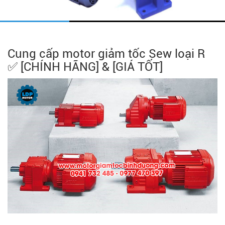
Cung cấp motor giảm tốc Sew loại R
✅ [CHÍNH HÃNG] & [GIÁ TỐT]