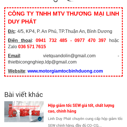
CÔNG TY TNHH MTV THƯƠNG MẠI LINH
DUY PHÁT
Đ/c
: 4/5, KP4, P. An Phú, TP.Thuận An, Bình Dương
Điện thoại
:
0941 732 485 - 0977 470 397
hoặc
Zalo
036 571 7615
Email
: vietquandolin@gmail.com -
thietbicongnghiep.ldp@gmail.com
Website
:
www.motorgiamtocbinhduong.com
Bài viết khác
Hộp giảm tốc SEW giá tốt, chất lượng
cao, chính hãng
Linh Duy Phát chuyên cung cấp hộp giảm tốc
SEW chính hãng, đầy đủ CO-CQ,...