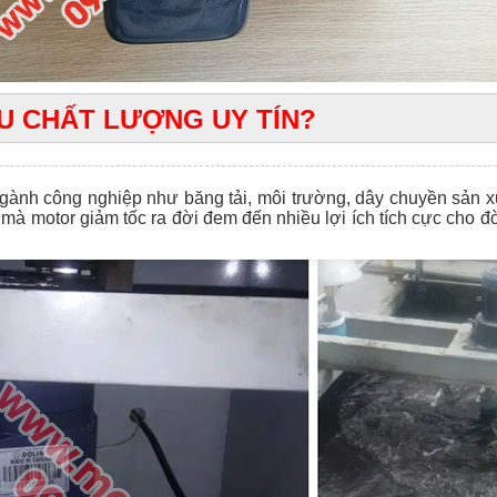
U CHẤT LƯỢNG UY TÍN?
ành công nghiệp như băng tải, môi trường, dây chuyền sản xu
ó mà motor giảm tốc ra đời đem đến nhiều lợi ích tích cực cho