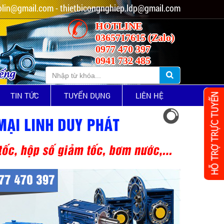
lin@gmail.com - thietbicongnghiep.ldp@gmail.com
HOTLINE
0365717615 (Zalo)
0977 470 397
0941 732 485
iếng
TIN TỨC
TUYỂN DỤNG
LIÊN HỆ