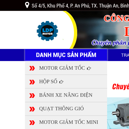
Số 4/5, Khu Phố 4, P. An Phú, TX. Thuận An, Bì
CÔNG
Chuyên phân ph
DANH MỤC SẢN PHẨM
TR
MOTOR GIẢM TỐC
HỘP SỐ
BÁNH XE NÂNG ĐIỆN
QUẠT THÔNG GIÓ
MOTOR GIẢM TỐC MINI