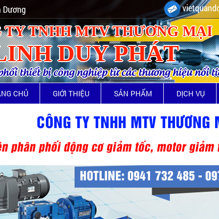
vietquando
nh Dương
 TY TNHH MTV THƯƠNG MẠI
LINH DUY PHÁT
ối thiết bị công nghiệp từ các thương hiệu nổi t
ANG CHỦ
GIỚI THIỆU
SẢN PHẨM
DỊCH VỤ