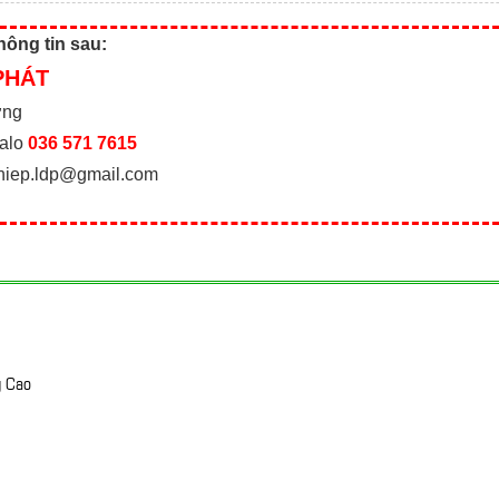
thông tin sau:
PHÁT
ơng
alo
036 571 7615
ghiep.ldp@gmail.com
g Cao