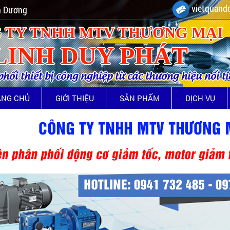
vietquando
nh Dương
 TY TNHH MTV THƯƠNG MẠI
LINH DUY PHÁT
ối thiết bị công nghiệp từ các thương hiệu nổi t
ANG CHỦ
GIỚI THIỆU
SẢN PHẨM
DỊCH VỤ