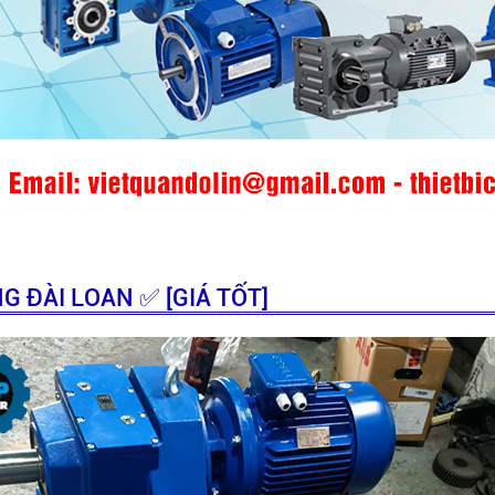
 ĐÀI LOAN ✅ [GIÁ TỐT]