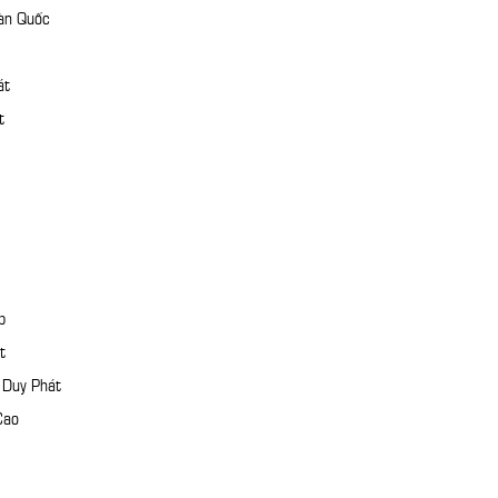
àn Quốc
át
t
p
t
 Duy Phát
Cao