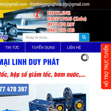
lin@gmail.com - thietbicongnghiep.ldp@gmail.com
HOTLINE
0365717615 (Zalo)
0977 470 397
0941 732 485
iếng
TIN TỨC
TUYỂN DỤNG
LIÊN HỆ