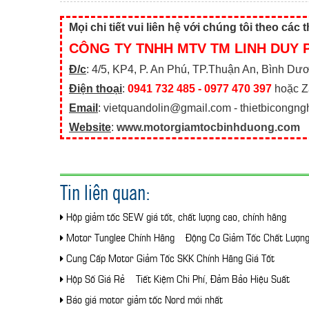
Mọi chi tiết vui liên hệ với chúng tôi theo các 
CÔNG TY TNHH MTV TM LINH DUY 
Đ/c
: 4/5, KP4, P. An Phú, TP.Thuận An, Bình Dư
Điện thoại
:
0941 732 485 - 0977 470 397
hoặc Z
Email
: vietquandolin@gmail.com - thietbicongn
Website
:
www.motorgiamtocbinhduong.com
Tin liên quan:
Hộp giảm tốc SEW giá tốt, chất lượng cao, chính hãng
Motor Tunglee Chính Hãng – Động Cơ Giảm Tốc Chất Lượn
Cung Cấp Motor Giảm Tốc SKK Chính Hãng Giá Tốt
Hộp Số Giá Rẻ – Tiết Kiệm Chi Phí, Đảm Bảo Hiệu Suất
Báo giá motor giảm tốc Nord mới nhất