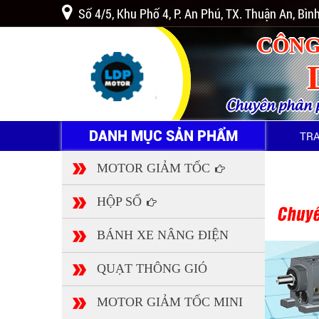
Số 4/5, Khu Phố 4, P. An Phú, TX. Thuận An, Bì
CÔNG
Chuyên phân ph
DANH MỤC SẢN PHẨM
TR
MOTOR GIẢM TỐC
HỘP SỐ
BÁNH XE NÂNG ĐIỆN
QUẠT THÔNG GIÓ
MOTOR GIẢM TỐC MINI