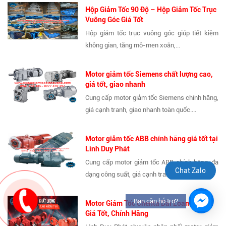
Hộp Giảm Tốc 90 Độ – Hộp Giảm Tốc Trục
Vuông Góc Giá Tốt
Hộp giảm tốc trục vuông góc giúp tiết kiệm
không gian, tăng mô-men xoắn,...
Motor giảm tốc Siemens chất lượng cao,
giá tốt, giao nhanh
Cung cấp motor giảm tốc Siemens chính hãng,
giá cạnh tranh, giao nhanh toàn quốc....
Motor giảm tốc ABB chính hãng giá tốt tại
Linh Duy Phát
Cung cấp motor giảm tốc ABB chính hãng, đa
Chat Zalo
dạng công suất, giá cạnh tranh...
Bạn cần hỗ trợ?
Motor Giảm Tốc Chenta Đài Loan Bền Bỉ,
Giá Tốt, Chính Hãng