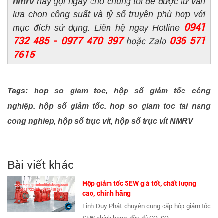
nmrv
hãy gọi ngay cho chúng tôi để được tư vấn
lựa chọn công suất và tỷ số truyền phù hợp với
0941
mục đích sử dụng. Liên hệ ngay
Hotline
732 485 - 0977 470 397
036 571
hoặc Zalo
7615
Tags
:
hop so giam toc
,
hộp số giảm tốc công
nghiệp
,
hộp số giảm tốc
,
hop so giam toc tai nang
cong nghiep
,
hộp số trục vít
,
hộp số trục vít NMRV
Bài viết khác
Hộp giảm tốc SEW giá tốt, chất lượng
cao, chính hãng
Linh Duy Phát chuyên cung cấp hộp giảm tốc
SEW chính hãng, đầy đủ CO-CQ,...