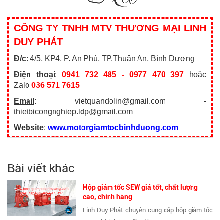
CÔNG TY TNHH MTV THƯƠNG MẠI LINH
DUY PHÁT
Đ/c
: 4/5, KP4, P. An Phú, TP.Thuận An, Bình Dương
Điện thoại
:
0941 732 485 - 0977 470 397
hoặc
Zalo
036 571 7615
Email
: vietquandolin@gmail.com -
thietbicongnghiep.ldp@gmail.com
Website
:
www.motorgiamtocbinhduong.com
Bài viết khác
Hộp giảm tốc SEW giá tốt, chất lượng
cao, chính hãng
Linh Duy Phát chuyên cung cấp hộp giảm tốc