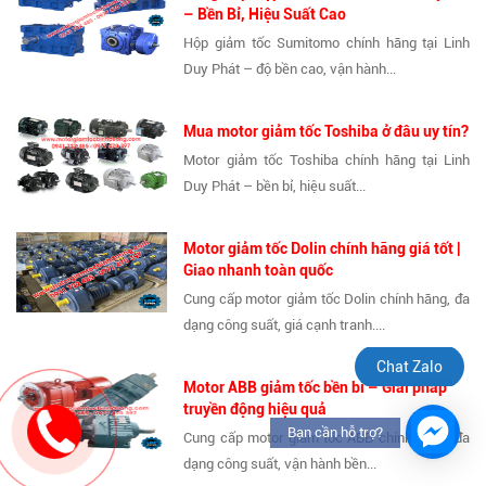
– Bền Bỉ, Hiệu Suất Cao
Hộp giảm tốc Sumitomo chính hãng tại Linh
Duy Phát – độ bền cao, vận hành...
Mua motor giảm tốc Toshiba ở đâu uy tín?
Motor giảm tốc Toshiba chính hãng tại Linh
Duy Phát – bền bỉ, hiệu suất...
Motor giảm tốc Dolin chính hãng giá tốt |
Giao nhanh toàn quốc
Cung cấp motor giảm tốc Dolin chính hãng, đa
dạng công suất, giá cạnh tranh....
Chat Zalo
Motor ABB giảm tốc bền bỉ – Giải pháp
truyền động hiệu quả
Bạn cần hỗ trợ?
Cung cấp motor giảm tốc ABB chính hãng, đa
dạng công suất, vận hành bền...