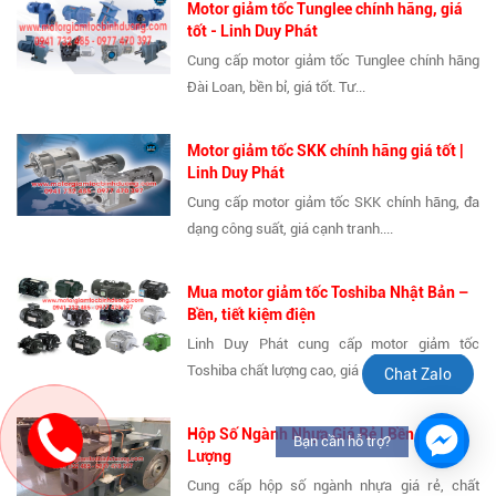
Motor giảm tốc Tunglee chính hãng, giá
tốt - Linh Duy Phát
Cung cấp motor giảm tốc Tunglee chính hãng
Đài Loan, bền bỉ, giá tốt. Tư...
Motor giảm tốc SKK chính hãng giá tốt |
Linh Duy Phát
Cung cấp motor giảm tốc SKK chính hãng, đa
dạng công suất, giá cạnh tranh....
Mua motor giảm tốc Toshiba Nhật Bản –
Bền, tiết kiệm điện
Linh Duy Phát cung cấp motor giảm tốc
Toshiba chất lượng cao, giá cạnh tranh,...
Chat Zalo
Hộp Số Ngành Nhựa Giá Rẻ | Bền, Chất
Bạn cần hỗ trợ?
Lượng
Cung cấp hộp số ngành nhựa giá rẻ, chất