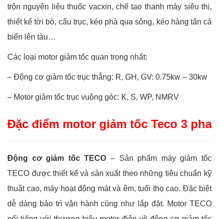
trộn nguyên liệu thuốc vacxin, chế tạo thanh máy siêu thị,
thiết kế tời bò, cẩu trục, kéo phà qua sông, kéo hàng tấn cá
biển lên tàu…
Các loại motor giảm tốc quan trọng nhất:
– Động cơ giảm tốc trục thẳng: R, GH, GV: 0.75kw – 30kw
– Motor giảm tốc trục vuông góc: K, S, WP, NMRV
Đặc điểm motor giảm tốc Teco 3 pha
Động cơ giảm tốc TECO
– Sản phẩm máy giảm tốc
TECO được thiết kế và sản xuất theo những tiêu chuẩn kỹ
thuật cao, máy hoạt động mát và êm, tuổi thọ cao. Đặc biệt
dễ dàng bảo trì vận hành cũng như lắp đặt. Motor TECO
nổi tiếng với thương hiệu motor điện về động cơ giảm tốc