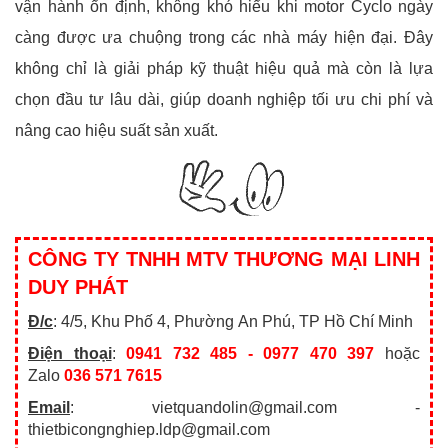
vận hành ổn định, không khó hiểu khi motor Cyclo ngày
càng được ưa chuộng trong các nhà máy hiện đại. Đây
không chỉ là giải pháp kỹ thuật hiệu quả mà còn là lựa
chọn đầu tư lâu dài, giúp doanh nghiệp tối ưu chi phí và
nâng cao hiệu suất sản xuất.
CÔNG TY TNHH MTV THƯƠNG MẠI LINH
DUY PHÁT
Đ/c
: 4/5, Khu Phố 4,
Phường
An Phú, TP Hồ Chí Minh
Điện thoại
:
0941 732 485 - 0977 470 397
hoặc
Zalo
036 571 7615
Email
: vietquandolin@gmail.com -
thietbicongnghiep.ldp@gmail.com