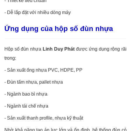
-
Thiết kế tiêu chuẩn
-
Dễ lắp đặt với nhiều dòng máy
Ứng dụng của hộp số đùn nhựa
Hộp số đùn nhựa
Linh Duy Phát
được ứng dụng rộng rãi
trong:
-
Sản xuất ống nhựa PVC, HDPE, PP
-
Đùn tấm nhựa, pallet nhựa
-
Ngành bao bì nhựa
-
Ngành tái chế nhựa
-
Sản xuất thanh profile, nhựa kỹ thuật
Nhờ khả năng tạo áp lực lớn và ổn định, hệ thống đùn có