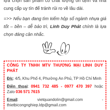
lựa chọn sản phẩm có chất lượng ổn định và nhà
cung cấp uy tín để tránh rủi ro về lâu dài.
=>> Nếu bạn đang tìm kiếm hộp số ngành nhựa giá
tốt – bền – dễ bảo trì,
Linh Duy Phát
chính là lựa
chọn đáng cân nhắc.
CÔNG TY TNHH MTV THƯƠNG MẠI LINH DUY
PHÁT
Đ/c
: 4/5, Khu Phố 4, Phường An Phú, TP Hồ Chí Minh
Điện thoại
:
0941 732 485 - 0977 470 397
hoặc
Zalo
036 571 7615
Email
: vietquandolin@gmail.com -
thietbicongnghiep.ldp@gmail.com