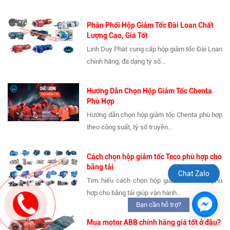
Phân Phối Hộp Giảm Tốc Đài Loan Chất
Lượng Cao, Giá Tốt
Linh Duy Phát cung cấp hộp giảm tốc Đài Loan
chính hãng, đa dạng tỷ số...
Hướng Dẫn Chọn Hộp Giảm Tốc Chenta
Phù Hợp
Hướng dẫn chọn hộp giảm tốc Chenta phù hợp
theo công suất, tỷ số truyền...
Cách chọn hộp giảm tốc Teco phù hợp cho
băng tải
Chat Zalo
Tìm hiểu cách chọn hộp giảm tốc TECO phù
hợp cho băng tải giúp vận hành...
Bạn cần hỗ trợ?
Mua motor ABB chính hãng giá tốt ở đâu?