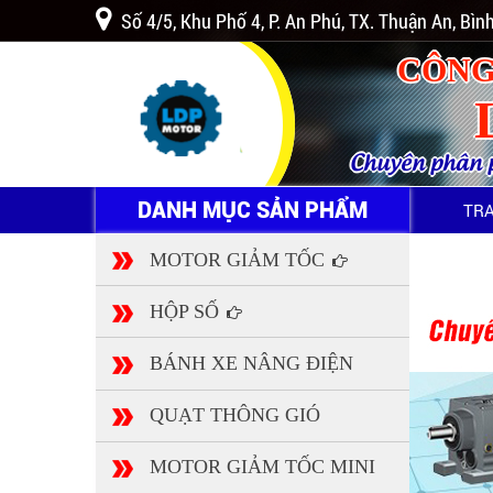
Số 4/5, Khu Phố 4, P. An Phú, TX. Thuận An, Bì
CÔNG
Chuyên phân ph
DANH MỤC SẢN PHẨM
TR
MOTOR GIẢM TỐC
HỘP SỐ
BÁNH XE NÂNG ĐIỆN
QUẠT THÔNG GIÓ
MOTOR GIẢM TỐC MINI