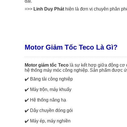
dài.
=>>
Linh Duy Phát
hiện là đơn vị chuyên phân ph
Motor Giảm Tốc Teco Là Gì?
Motor giảm tốc Teco
là sự kết hợp giữa động cơ 
hệ thống máy móc công nghiệp. Sản phẩm được ứng
✔️
Băng tải công nghiệp
✔️
Máy trộn, máy khuấy
✔️
Hệ thống nâng hạ
✔️
Dây chuyền đóng gói
✔️
Máy ép, máy nghiền