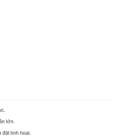
ục.
ắn lớn.
đặt linh hoạt.