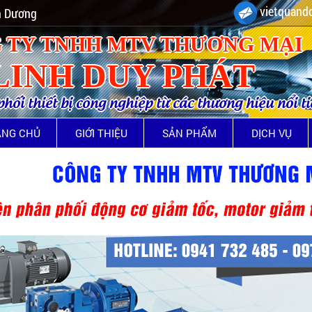
vietquando
nh Dương
 TY TNHH MTV THƯƠNG MẠI
LINH DUY PHÁT
ối thiết bị công nghiệp từ các thương hiệu nổi t
ANG CHỦ
GIỚI THIỆU
SẢN PHẨM
DỊCH VỤ