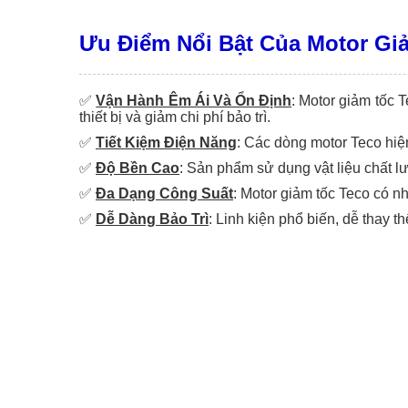
Ưu Điểm Nổi Bật Của Motor Gi
✅
Vận Hành Êm Ái Và Ổn Định
: Motor giảm tốc T
thiết bị và giảm chi phí bảo trì.
✅
Tiết Kiệm Điện Năng
: Các dòng motor Teco hiện
✅
Độ Bền Cao
: Sản phẩm sử dụng vật liệu chất l
✅
Đa Dạng Công Suất
: Motor giảm tốc Teco có 
✅
Dễ Dàng Bảo Trì
: Linh kiện phổ biến, dễ thay t