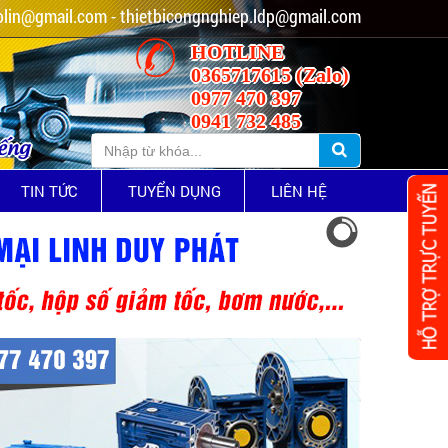
lin@gmail.com - thietbicongnghiep.ldp@gmail.com
HOTLINE
0365717615 (Zalo)
0977 470 397
0941 732 485
iếng
TIN TỨC
TUYỂN DỤNG
LIÊN HỆ