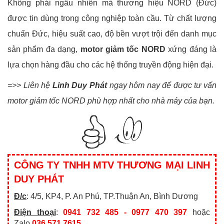
Không phải ngẫu nhiên mà thương hiệu NORD (Đức)
được tin dùng trong công nghiệp toàn cầu. Từ chất lượng
chuẩn Đức, hiệu suất cao, độ bền vượt trội đến danh mục
sản phẩm đa dạng,
motor giảm tốc NORD
xứng đáng là
lựa chọn hàng đầu cho các hệ thống truyền động hiện đại.
=>> Liên hệ
Linh Duy Phát
ngay hôm nay để được tư vấn
motor giảm tốc NORD phù hợp nhất cho nhà máy của bạn.
CÔNG TY TNHH MTV THƯƠNG MẠI LINH
DUY PHÁT
Đ/c
: 4/5, KP4, P. An Phú, TP.Thuận An, Bình Dương
Điện thoại
:
0941 732 485 - 0977 470 397
hoặc
Zalo
036 571 7615