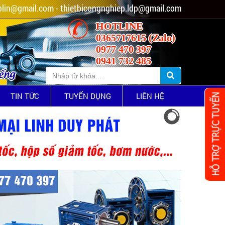
lin@gmail.com - thietbicongnghiep.ldp@gmail.com
HOTLINE
0365717615 (Zalo)
0977 470 397
0941 732 485
iếng
TIN TỨC
TUYỂN DỤNG
LIÊN HỆ