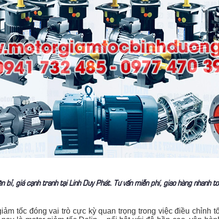
 bỉ, giá cạnh tranh tại Linh Duy Phát. Tư vấn miễn phí, giao hàng nhanh t
ảm tốc đóng vai trò cực kỳ quan trọng trong việc điều chỉnh