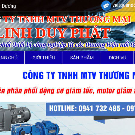
vietquando
nh Dương
 TY TNHH MTV THƯƠNG MẠI
LINH DUY PHÁT
ối thiết bị công nghiệp từ các thương hiệu nổi t
ANG CHỦ
GIỚI THIỆU
SẢN PHẨM
DỊCH VỤ