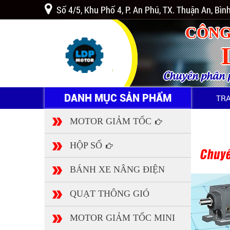
Số 4/5, Khu Phố 4, P. An Phú, TX. Thuận An, Bì
CÔNG
Chuyên phân ph
DANH MỤC SẢN PHẨM
TR
MOTOR GIẢM TỐC
HỘP SỐ
BÁNH XE NÂNG ĐIỆN
QUẠT THÔNG GIÓ
MOTOR GIẢM TỐC MINI