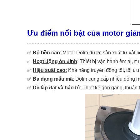
Ưu điểm nổi bật của motor giả
✅
Độ bền cao
: Motor Dolin được sản xuất từ vật li
✅
Hoạt động ổn định
: Thiết bị vận hành êm ái, ít
✅
Hiệu suất cao:
Khả năng truyền động tốt, tối ưu 
✅
Đa dạng mẫu mã
: Dolin cung cấp nhiều dòng 
✅
Dễ lắp đặt và bảo trì:
Thiết kế gọn gàng, thuận t