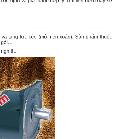
 ổn định và giá thành hợp lý. Bài viết dưới đây sẽ
or và tăng lực kéo (mô-men xoắn). Sản phẩm thuộc
g gói…
 nghiệt.