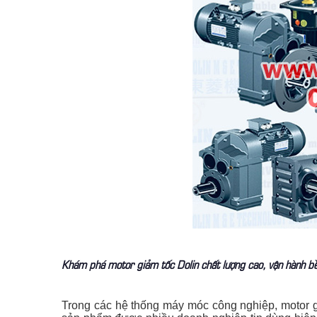
Khám phá motor giảm tốc Dolin chất lượng cao, vận hành bền
Trong các hệ thống máy móc công nghiệp, motor gi