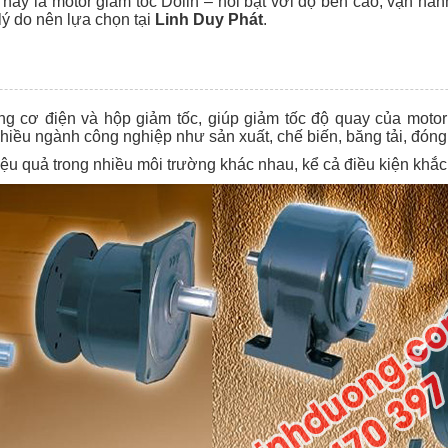
y là motor giảm tốc Dolin – nổi bật với độ bền cao, vận hành
lý do nên lựa chọn tại
Linh Duy Phát
.
ộng cơ điện và hộp giảm tốc, giúp giảm tốc độ quay của mot
nhiều ngành công nghiệp như sản xuất, chế biến, băng tải, đón
hiệu quả trong nhiều môi trường khác nhau, kể cả điều kiện khắc