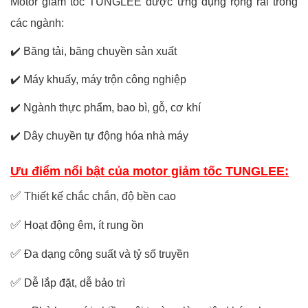
Motor giảm tốc TUNGLEE được ứng dụng rộng rãi trong
các ngành:
✔️
Băng tải, băng chuyền sản xuất
✔️
Máy khuấy, máy trộn công nghiệp
✔️
Ngành thực phẩm, bao bì, gỗ, cơ khí
✔️
Dây chuyền tự động hóa nhà máy
Ưu điểm nổi bật của motor giảm tốc TUNGLEE:
✅
Thiết kế chắc chắn, độ bền cao
✅
Hoạt động êm, ít rung ồn
✅
Đa dạng công suất và tỷ số truyền
✅
Dễ lắp đặt, dễ bảo trì