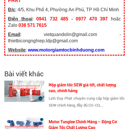
PHÁT
Đ/c
: 4/5, Khu Phố 4, Phường An Phú, TP Hồ Chí Minh
Điện thoại
:
0941 732 485 - 0977 470 397
hoặc
Zalo
036 571 7615
Email
: vietquandolin@gmail.com -
thietbicongnghiep.ldp@gmail.com
Website
:
www.motorgiamtocbinhduong.com
Bài viết khác
Hộp giảm tốc SEW giá tốt, chất lượng
cao, chính hãng
Linh Duy Phát chuyên cung cấp hộp giảm tốc
SEW chính hãng, đầy đủ CO-CQ,...
Motor Tunglee Chính Hãng – Động Cơ
Giảm Tốc Chất Lượng Cao