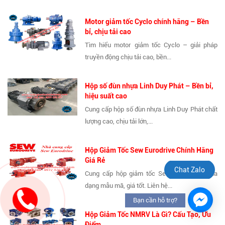
Motor giảm tốc Cyclo chính hãng – Bền
bỉ, chịu tải cao
Tìm hiểu motor giảm tốc Cyclo – giải pháp
truyền động chịu tải cao, bền...
Hộp số đùn nhựa Linh Duy Phát – Bền bỉ,
hiệu suất cao
Cung cấp hộp số đùn nhựa Linh Duy Phát chất
lượng cao, chịu tải lớn,...
Hộp Giảm Tốc Sew Eurodrive Chính Hãng
Giá Rẻ
Chat Zalo
Cung cấp hộp giảm tốc Sew chính hãng, đa
dạng mẫu mã, giá tốt. Liên hệ...
Bạn cần hỗ trợ?
Hộp Giảm Tốc NMRV Là Gì? Cấu Tạo, Ưu
Điểm